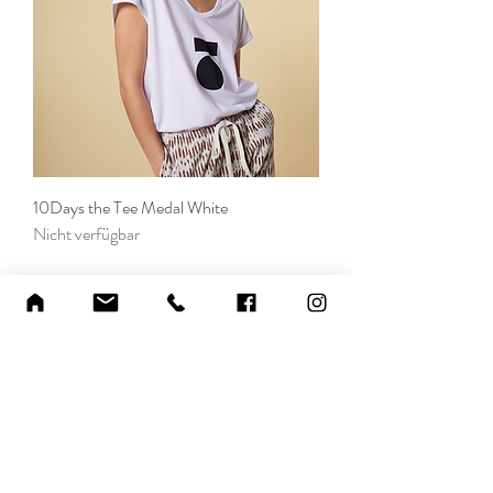
10Days the Tee Medal White
Nicht verfügbar
mademoiselle pamplemousse
Shop
Versandkosten
Über uns
Zahlungsmöglichkeiten
Kontakt
Widerrufsbelehrung
Impressum
Datenschutz
FAQ
AGB