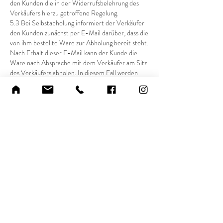
den Kunden die in der Widerrufsbelehrung des
Verkäufers hierzu getroffene Regelung.
5.3 Bei Selbstabholung informiert der Verkäufer
den Kunden zunächst per E-Mail darüber, dass die
von ihm bestellte Ware zur Abholung bereit steht.
Nach Erhalt dieser E-Mail kann der Kunde die
Ware nach Absprache mit dem Verkäufer am Sitz
des Verkäufers abholen. In diesem Fall werden
keine Versandkosten berechnet.
6) Eigentumsvorbehalt
Tritt der Verkäufer in Vorleistung, behält er sich
bis zur vollständigen Bezahlung des geschuldeten
Kaufpreises das Eigentum an der gelieferten Ware
vor.
7) Mängelhaftung (Gewährleistung)
7.1 Ist die Kaufsache mangelhaft, gelten die
Vorschriften der gesetzlichen Mängelhaftung.
7.2 Abweichend hiervon gilt bei gebrauchten
Waren: Mängelansprüche sind ausgeschlossen,
wenn der Mangel erst nach Ablauf eines Jahres ab
Ablieferung der Ware auftritt. Mängel, die