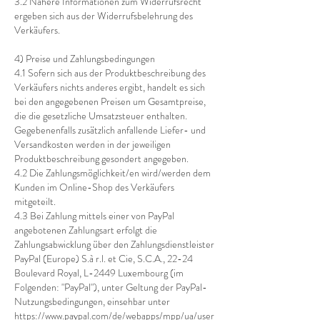
3.2 Nähere Informationen zum Widerrufsrecht
ergeben sich aus der Widerrufsbelehrung des
Verkäufers.
4) Preise und Zahlungsbedingungen
4.1 Sofern sich aus der Produktbeschreibung des
Verkäufers nichts anderes ergibt, handelt es sich
bei den angegebenen Preisen um Gesamtpreise,
die die gesetzliche Umsatzsteuer enthalten.
Gegebenenfalls zusätzlich anfallende Liefer- und
Versandkosten werden in der jeweiligen
Produktbeschreibung gesondert angegeben.
4.2 Die Zahlungsmöglichkeit/en wird/werden dem
Kunden im Online-Shop des Verkäufers
mitgeteilt.
4.3 Bei Zahlung mittels einer von PayPal
angebotenen Zahlungsart erfolgt die
Zahlungsabwicklung über den Zahlungsdienstleister
PayPal (Europe) S.à r.l. et Cie, S.C.A., 22-24
Boulevard Royal, L-2449 Luxembourg (im
Folgenden: "PayPal"), unter Geltung der PayPal-
Nutzungsbedingungen, einsehbar unter
https://www.paypal.com/de/webapps/mpp/ua/user