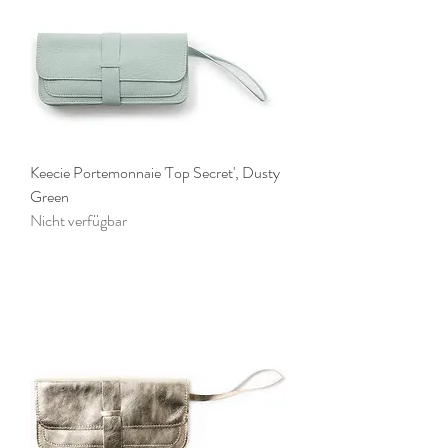
Keecie Portemonnaie 'Top Secret', Dusty
Green
Nicht verfügbar