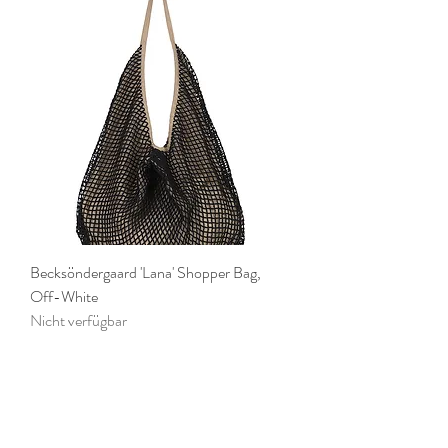
Becksöndergaard 'Lana' Shopper Bag,
Off-White
Nicht verfügbar