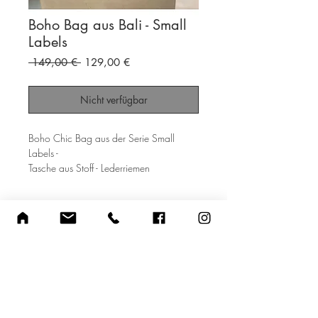
Boho Bag aus Bali - Small
Labels
Standardpreis
Sale-
 149,00 € 
129,00 €
Preis
Nicht verfügbar
Boho Chic Bag aus der Serie Small
Labels -
Tasche aus Stoff - Lederriemen
mademoiselle pamplemousse
Shop
Versandkosten
Über uns
Zahlungsmöglichkeiten
Kontakt
Widerrufsbelehrung