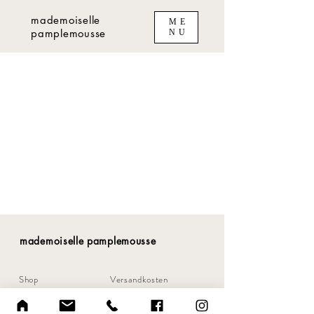
mademoiselle
ME
pamplemousse
NU
mademoiselle pamplemousse
Shop
Versandkosten
Über uns
Zahlungsmöglichkeiten
Kontakt
Widerrufsbelehrung