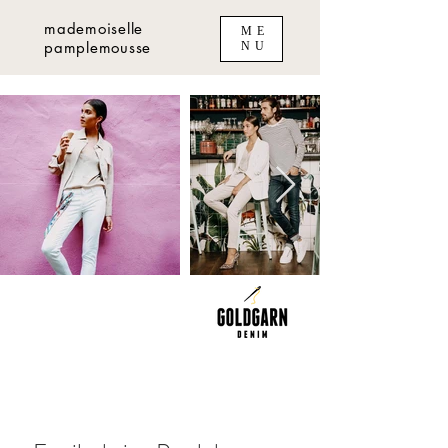
mademoiselle
ME
pamplemousse
NU