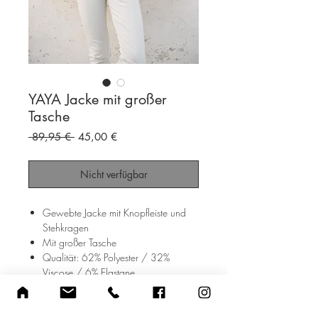
YAYA Jacke mit großer
Tasche
Standardpreis
Sale-
 89,95 € 
45,00 €
Preis
Nicht verfügbar
Gewebte Jacke mit Knopfleiste und
Stehkragen
Mit großer Tasche
Qualität: 62% Polyester / 32%
Viscose / 6% Elastane