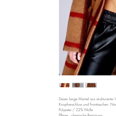
Dieser lange Mantel aus strukturierte
Knopfverschluss und Fronttaschen. N
Polyester / 22% Wolle
Pflege: chemische Reinigung