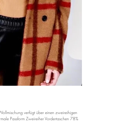
r Wollmischung verfügt über einen zweireihigen
ormale Passform Zweireiher Vordertaschen 78%