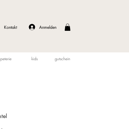
Anmelden
Kontakt
peterie
kids
gutschein
tel