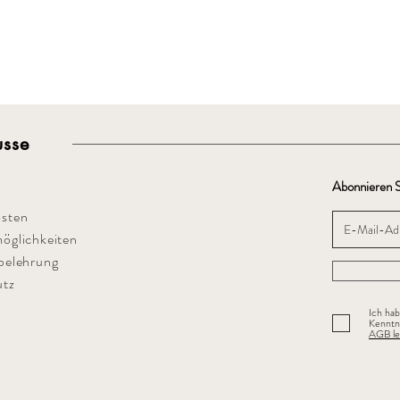
sse
Abonnieren S
sten
öglichkeiten
belehrung
utz
Ich ha
Kenntn
AGB le