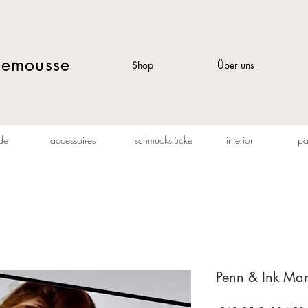
lemousse
Shop
Über uns
de
accessoires
schmuckstücke
interior
pa
Penn & Ink Man