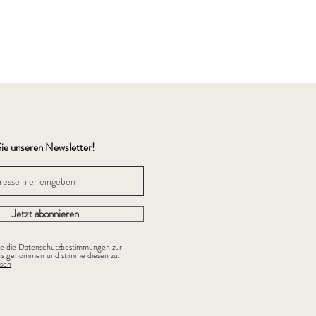
ie unseren Newsletter!
Jetzt abonnieren
be die Datenschutzbestimmungen zur
is genommen und stimme diesen zu.
sen