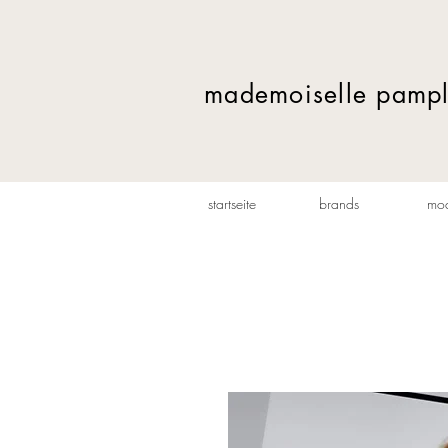
mademoiselle pamp
startseite
brands
mo