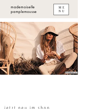
mademoiselle
ME
pamplemousse
NU
jetzt neu im shop